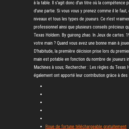
à la table. Il s'agit donc d'un titre où la compétence 
d'une partie. Si vous vous y prenez comme il le faut,
niveaux et tous les types de joueurs. Ce n’est vraime
professionnel ainsi que plusieurs conseils précieux q
Texas Holdem. By guirong zhao. In Jeux de cartes. 1
votre main ? Quand vous avez une bonne main à jouer 
D'habitude, la première décision prise lors du premi
main est potable en fonction du nombre de joueurs im
Machines à sous; Rechercher : Les règles du Texas H
également ont apporté leur contribution grâce à des s
Roue de fortune téléchargeable gratuitement