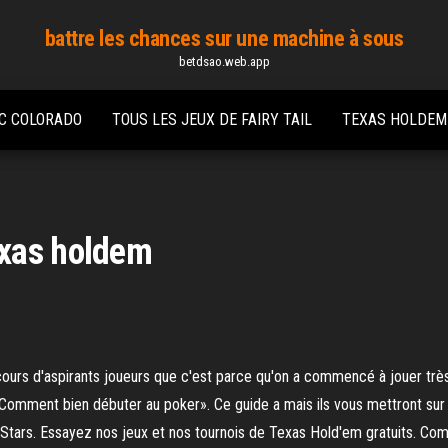
battre les chances sur une machine à sous
betdsao.web.app
C COLORADO
TOUS LES JEUX DE FAIRY TAIL
TEXAS HOLDEM 
exas holdem
scours d'aspirants joueurs que c'est parce qu'on a commencé à jouer très
«Comment bien débuter au poker». Ce guide a mais ils vous mettront sur 
Stars. Essayez nos jeux et nos tournois de Texas Hold'em gratuits. Co