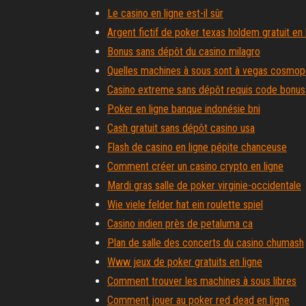
Le casino en ligne est-il sûr
Argent fictif de poker texas holdem gratuit en 
Bonus sans dépôt du casino milagro
Quelles machines à sous sont à vegas cosmopo
Casino extreme sans dépôt requis code bonu
Poker en ligne banque indonésie bni
Cash gratuit sans dépôt casino usa
Flash de casino en ligne pépite chanceuse
Comment créer un casino crypto en ligne
Mardi gras salle de poker virginie-occidentale
Wie viele felder hat ein roulette spiel
Casino indien près de petaluma ca
Plan de salle des concerts du casino chumash
Www jeux de poker gratuits en ligne
Comment trouver les machines à sous libres
Comment jouer au poker red dead en ligne