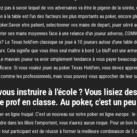
z pas à savoir lequel de vos adversaires va être le pigeon de la soirée, 
 à la table est l’un des facteurs les plus importants au poker, encore 
ker.Savoir etre patient, selectionner vos mains de depart, jouer sérré a
jeu, jeter ses mains moyennes face à une relance d'un joueur advers
Le Texas hold’em classique se joue à 10 joueurs autour d’une table de p
s. Cela signifie que vous êtes seul maître à bord. Le bluff est une arme 
. Le mauvais joueur va avoir simplement tendance à vous payer beaucoup p
 efficace. Si vous voulez jouer au poker Texas Hold'em, vous devez appren
e comme les professionnels, mais vous pouvez vous approcher de leur sav
s instruire à l'école ? Vous lisiez des 
e prof en classe. Au poker, c'est un pe
r en ligne truqué. C’est un nouveau sur notre poker en ligne europe : le 
e dans les lillois l’emportent, vous n’aurez aucun risque. Pour un bon liv
out participant est de réussir à former la meilleure combinaison de 5 ca