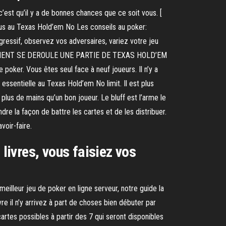
c’est qu’il y a de bonnes chances que ce soit vous. [
plus au Texas Hold’em No Les conseils au poker:
gressif, observez vos adversaires, variez votre jeu
e, COMMENT SE DEROULE UNE PARTIE DE TEXAS HOLD’EM
oker. Vous êtes seul face à neuf joueurs. Il n’y a
essentielle au Texas Hold’em No limit. Il est plus
lus de mains qu’un bon joueur. Le bluff est l’arme le
dre la façon de battre les cartes et de les distribuer.
oir-faire.
livres, vous faisiez vos
u
meilleur jeu de poker en ligne serveur, notre guide la
re il n’y arrivez à part de choses bien débuter par
rtes possibles à partir des 7 qui seront disponibles