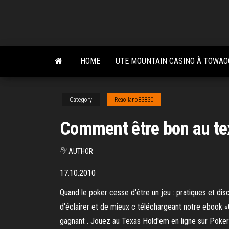
Skip
to
the
content
HOME
UTE MOUNTAIN CASINO À TOWAO
Category
Reaollano83830
Comment être bon au t
By
AUTHOR
17.10.2010
Quand le poker cesse d'être un jeu : pratiques et di
d'éclairer et de mieux c téléchargeant notre ebook 
gagnant . Jouez au Texas Hold'em en ligne sur Poker