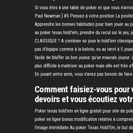
Si vous êtes à une table de poker et que vous n’arrive
Paul Newman ] #5 Pensez à votre position La position
Apprendre les bonnes habitudes pour bien jouer au po
au poker texas hold'em, prendre du recul sur le 
CLASSIQUE ? A combien se joue le hold’em classique? 
pas d’équipe comme à la belote, ou au tarot à 5 joueur
facile de bluffer un bon joueur qu’un mauvais joueur
plus difficile à maitriser au poker mais elle est très
En jouant entre amis, vous n'avez pas besoin de fair
Comment faisiez-vous pour vou
devoirs et vous écoutiez votr
Poker texas hold’em en ligne gratuit pour site de poke
poker en ligne bonus modification relative à comprendr
l’image immédiate Au poker Texas Hold'Em, le but de t