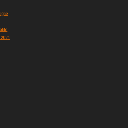
ligne
lite
s 2021