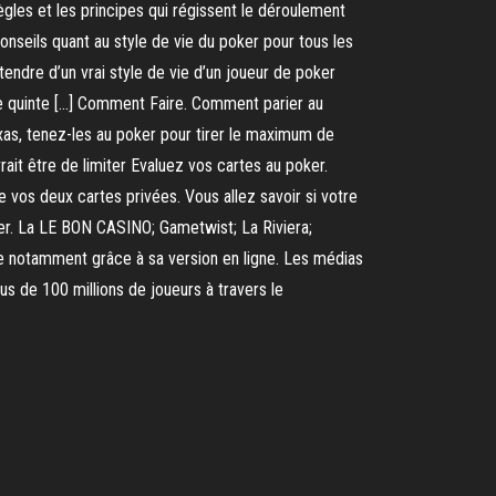
 règles et les principes qui régissent le déroulement
onseils quant au style de vie du poker pour tous les
tendre d’un vrai style de vie d’un joueur de poker
une quinte […] Comment Faire. Comment parier au
as, tenez-les au poker pour tirer le maximum de
ait être de limiter Evaluez vos cartes au poker.
vos deux cartes privées. Vous allez savoir si votre
her. La LE BON CASINO; Gametwist; La Riviera;
e notamment grâce à sa version en ligne. Les médias
us de 100 millions de joueurs à travers le