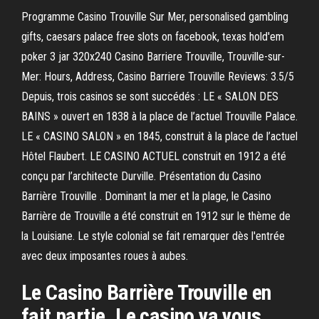
Programme Casino Trouville Sur Mer, personalised gambling
gifts, caesars palace free slots on facebook, texas hold'em
poker 3 jar 320x240 Casino Barriere Trouville, Trouville-sur-
Mer: Hours, Address, Casino Barriere Trouville Reviews: 3.5/5
Depuis, trois casinos se sont succédés : LE « SALON DES
BAINS » ouvert en 1838 à la place de l’actuel Trouville Palace.
LE « CASINO SALON » en 1845, construit à la place de l’actuel
Hôtel Flaubert. LE CASINO ACTUEL construit en 1912 a été
conçu par l’architecte Durville. Présentation du Casino
Barrière Trouville . Dominant la mer et la plage, le Casino
Barrière de Trouville a été construit en 1912 sur le thème de
la Louisiane. Le style colonial se fait remarquer dès l'entrée
avec deux imposantes roues à aubes.
Le Casino Barrière Trouville en
fait partie. Le casino va vous