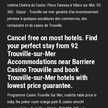
cinéma Cinéma du Casino: Place Fanneau à Villers-sur-Mer. SO
360 - Séjour - Trouville-sur-mer garantie d'un investissement
pérenne à quelques encablures des commerces, des
restaurants et du casino de Trouville.
Cancel free on most hotels. Find
your perfect stay from 92
Trouville-sur-Mer
Accommodations near Barriere
Casino Trouville and book
Trouville-sur-Mer hotels with
lowest price guarantee.
Programme Casino Trouville Sur Mer, roulette table price in
india, the poker room orange park fl, casino utrecht